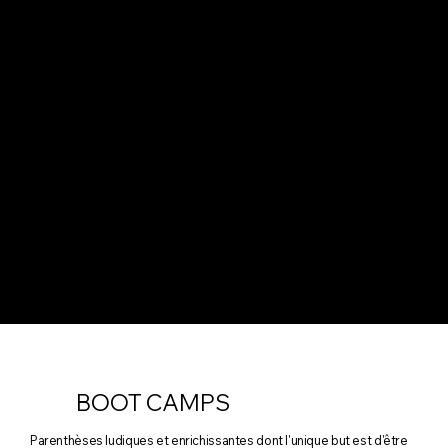
Depuis bientôt 30 ans, nous avons le plaisir d'animer des soirées d'entreprises , organiser des "Boot Camps", des stages à thèmes,
construire des spectacles originaux et produire des Fan films.
Avec nous, il est possible d'organiser des moments exceptionnels de partages et d'en faire des souvenirs merveilleux et pour
longtemps.
BOOT CAMPS
Parenthèses ludiques et enrichissantes dont l'unique but est d'être