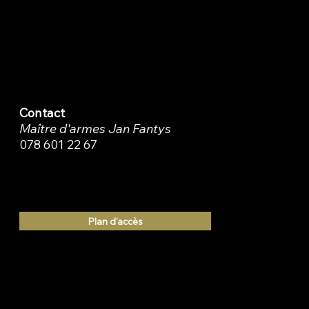
Entrée depuis l'avenue de Morges
1004 Lausanne
Bus N° 17 / Arrêt Prélaz ou Recordon
Contact
Maître d'armes Jan Fantys
078 601 22 67
Plan d'accès