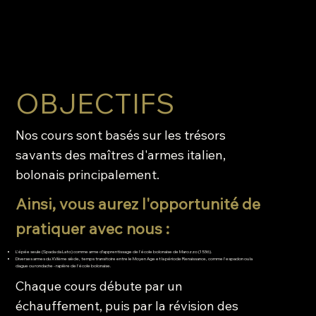
OBJECTIFS
Nos cours sont basés sur les trésors
savants des maîtres d'armes italien,
bolonais principalement.
Ainsi, vous aurez l'opportunité de
pratiquer avec nous :
L'épée seule (Spada da Lato) comme arme d’apprentissage de l'école bolonaise de Marozzo (1536).
Diverses armes du XVIème siècle, temps transitoire entre le Moyen Age et la période Renaissance, comme l'espadon ou la
dague ou rondache - rapière de l'école bolonaise.
Chaque cours débute par un
échauffement, puis par la révision des