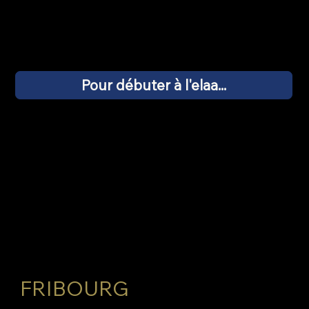
Pour débuter à l'elaa...
Horaires du
cours et adresse
de la salle
FRIBOURG