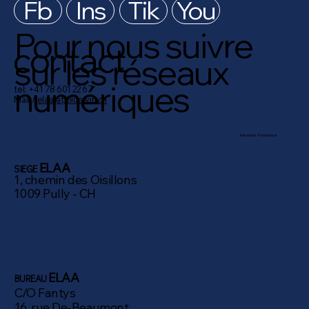
Fb
Ins
Tik
You
Pour nous suivre
contact
sur les réseaux
numériques
tel: +41 78 601 22 67
Mail /
elaa(at)bluewin.ch
Membre fondateur
ELAA
SIEGE
1, chemin des Oisillons
1009 Pully - CH
ELAA
BUREAU
C/O Fantys
16, rue De-Beaumont