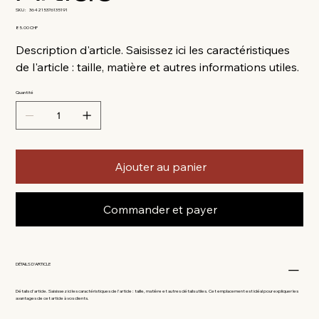
SKU
SKU :
364215376135191
364215376135191
Prix
85.00 CHF
Description d'article. Saisissez ici les caractéristiques
de l'article : taille, matière et autres informations utiles.
Quantité
Ajouter au panier
Commander et payer
DÉTAILS D'ARTICLE
Détails d'article. Saisissez ici les caractéristiques de l'article : taille, matière et autres détails utiles. Cet emplacement est idéal pour expliquer les
avantages de cet article à vos clients.