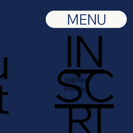
MENU
IN
u
SC
t
LGBTQIA+
Friendly
RI
s