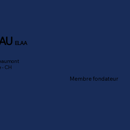
EAU
ELAA
Beaumont
 - CH
Membre fondateur