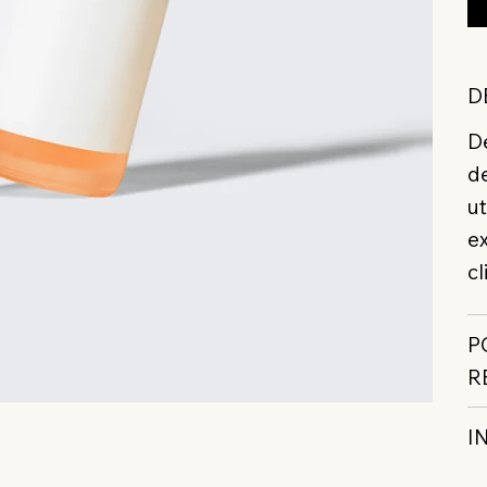
D
Dé
de
ut
ex
cl
P
R
I