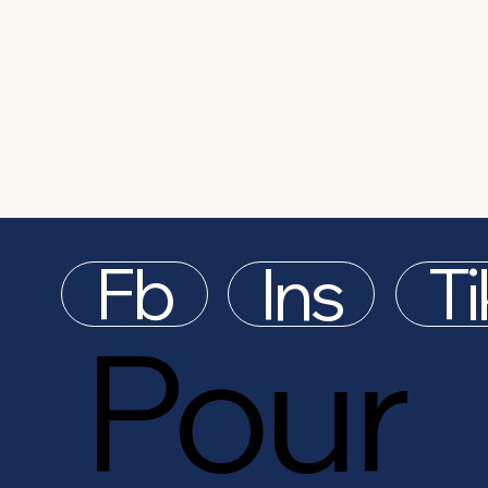
Fb
Ins
Ti
Pour