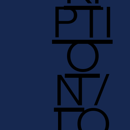
PTI
O
N
/
LO