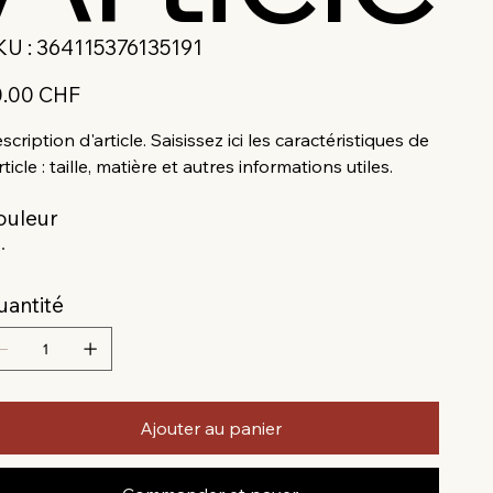
SKU
KU :
364115376135191
364115376135191
0.00 CHF
scription d'article. Saisissez ici les caractéristiques de
article : taille, matière et autres informations utiles.
ouleur
uantité
Ajouter au panier