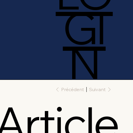
GI
N
Précédent
Suivant
Article