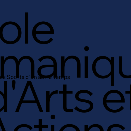
ole
maniq
d'Arts e
es Sports d'un autre Temps
Action