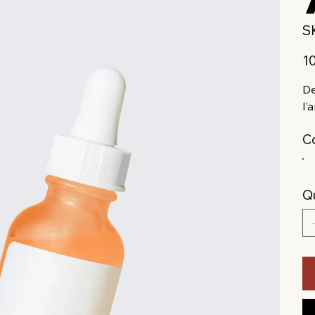
S
Prix
1
De
l'
C
Q