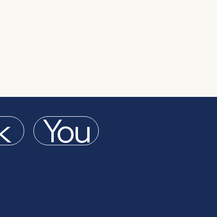
k
You