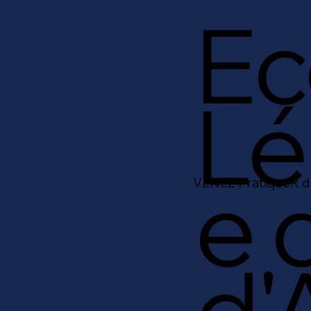
Ec
Lé
e 
VENEZ PratiqueR d
d'