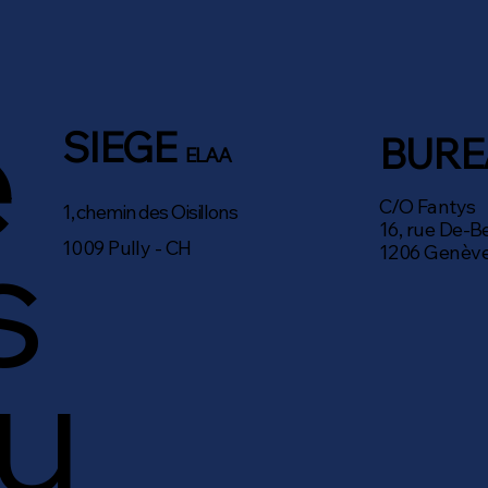
e
SIEGE
BUR
ELAA
C/O Fantys
1, chemin des Oisillons
s
16, rue De-
1009 Pully - CH
1206 Genève
u